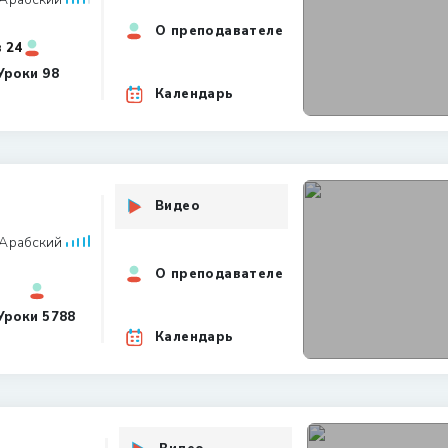
О преподавателе
24 Всего студентов
Уроки
98
Календарь
Видео
Арабский
О преподавателе
Уроки
5788
Календарь