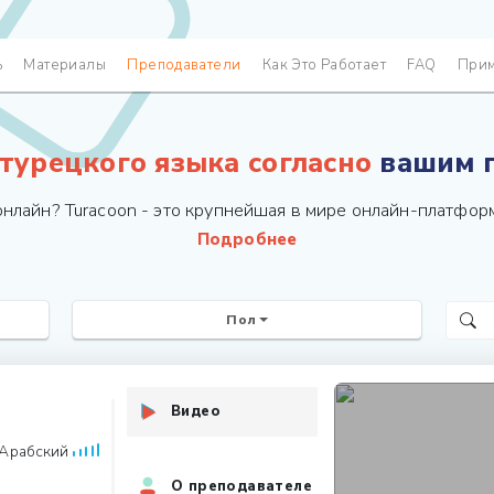
ь
Материалы
Преподаватели
Как Это Работает
FAQ
Прим
 турецкого языка
согласно
вашим п
нлайн? Turacoon - это крупнейшая в мире онлайн-платфор
Подробнее
Пол
Видео
Арабский
О преподавателе