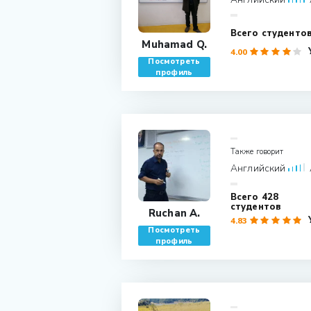
Muhamad Q.
4.00
Посмотреть
профиль
Также говорит
Английский
428 Всего
студентов
Ruchan A.
4.83
Посмотреть
профиль