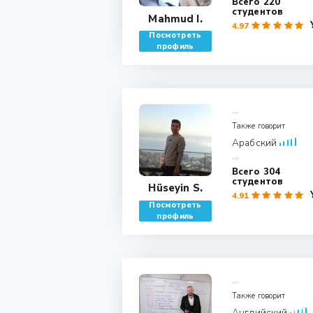
220 Всего
студентов
Mahmud I.
4.97
Посмотреть
профиль
Также говорит
Арабский
304 Всего
студентов
Hüseyin S.
4.91
Посмотреть
профиль
Также говорит
Английский