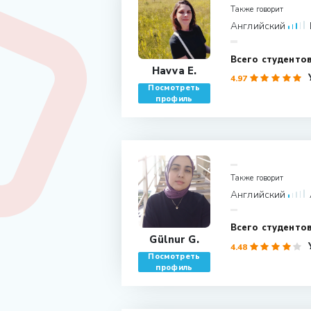
Также говорит
Английский
Havva E.
4.97
Посмотреть
профиль
Также говорит
Английский
Gülnur G.
4.48
Посмотреть
профиль