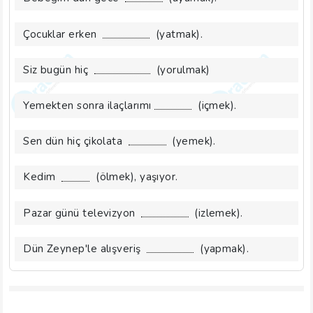
Çocuklar erken
(yatmak).
Siz bugün hiç
(yorulmak)
Yemekten sonra ilaçlarımı
(içmek).
Sen dün hiç çikolata
(yemek).
Kedim
(ölmek), yaşıyor.
Pazar günü televizyon
(izlemek).
Dün Zeynep'le alışveriş
(yapmak).