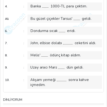
Banka
1000-TL para çektim.
4.
:
Bu güzel çiçekler Tarsus'
geldi.
Ali
:
Dondurma sıcak
eridi.
6.
:
John, elbise dolabı
ceketini aldı.
7.
:
Melis'
ödünç kitap aldım.
8.
:
Uzay aracı Mars
dün geldi.
9.
:
Akşam yemeği
sonra kahve
10.
:
içmedim.
DİNLİYORUM