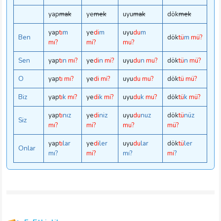
yap
mak
ye
mek
uyu
mak
dök
mek
yap
tı
m
ye
di
m
uyu
du
m
Ben
dök
tü
m
mü?
mı?
mi?
mu?
Sen
yap
tı
n
mı?
ye
di
n
mi?
uyu
du
n
mu?
dök
tü
n
mü?
O
yap
tı
mı?
ye
di
mi?
uyu
du
mu?
dök
tü
mü?
Biz
yap
tı
k
mı?
ye
di
k
mi?
uyu
du
k
mu?
dök
tü
k
mü?
yap
tı
nız
ye
di
niz
uyu
du
nuz
dök
tü
nüz
Siz
mı?
mi?
mu?
mü?
yap
tı
lar
ye
di
ler
uyu
du
lar
dök
tü
ler
Onlar
mı?
mi?
mı?
mi
?