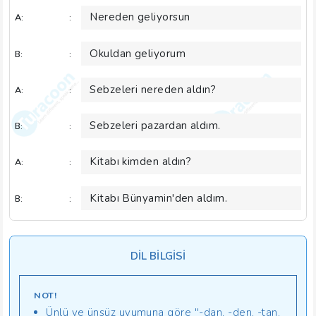
Nereden geliyorsun
A:
:
Okuldan geliyorum
B:
:
Sebzeleri nereden aldın?
A:
:
Sebzeleri pazardan aldım.
B:
:
Kitabı kimden aldın?
A:
:
Kitabı Bünyamin'den aldım.
B:
:
DİL BİLGİSİ
NOT!
Ünlü ve ünsüz uyumuna göre ''-dan, -den, -tan,