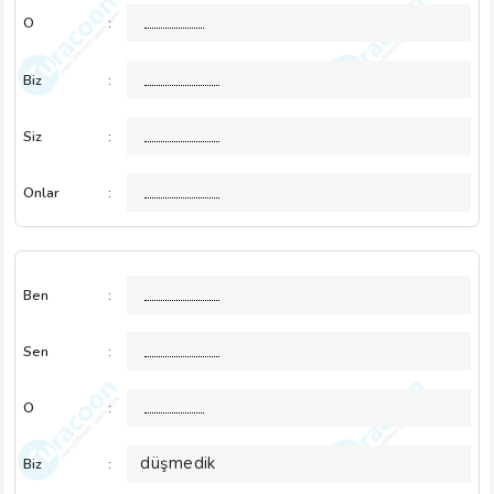
O
:
Biz
:
Siz
:
Onlar
:
Ben
:
Sen
:
O
:
düşmedik
Biz
: