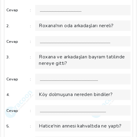
Cevap
:
Roxana'nın oda arkadaşları nereli?
2.
:
Cevap
:
Roxana ve arkadaşları bayram tatilinde
3.
:
nereye gitti?
Cevap
:
Köy dolmuşuna nereden bindiler?
4.
:
Cevap
:
Hatice'nin annesi kahvaltıda ne yaptı?
5.
: