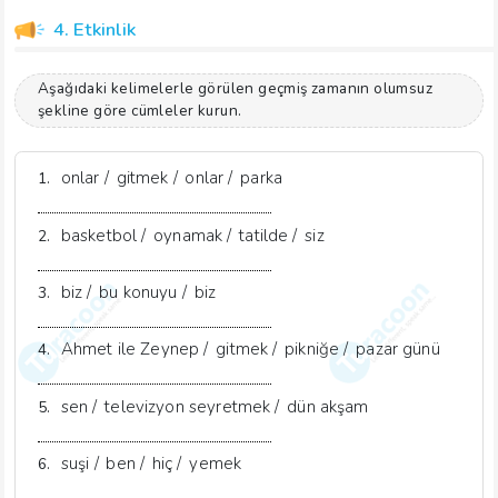
4. Etkinlik
Aşağıdaki kelimelerle görülen geçmiş zamanın olumsuz
şekline göre cümleler kurun.
onlar /
gitmek /
onlar /
parka
1.
basketbol /
oynamak /
tatilde /
siz
2.
biz /
bu konuyu /
biz
3.
Ahmet ile Zeynep /
gitmek /
pikniğe /
pazar günü
4.
sen /
televizyon seyretmek /
dün akşam
5.
suşi /
ben /
hiç /
yemek
6.