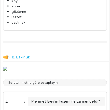
köy
soba
gözleme
lezzetli
üzülmek
8. Etkinlik
Soruları metne göre cevaplayın
Mehmet Bey'in kuzeni ne zaman geldi?
1.
: