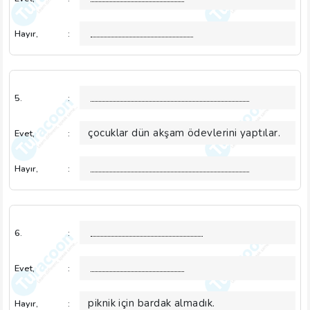
Hayır,
:
5.
:
çocuklar dün akşam ödevlerini yaptılar.
Evet,
:
Hayır,
:
6.
:
Evet,
:
piknik için bardak almadık.
Hayır,
: