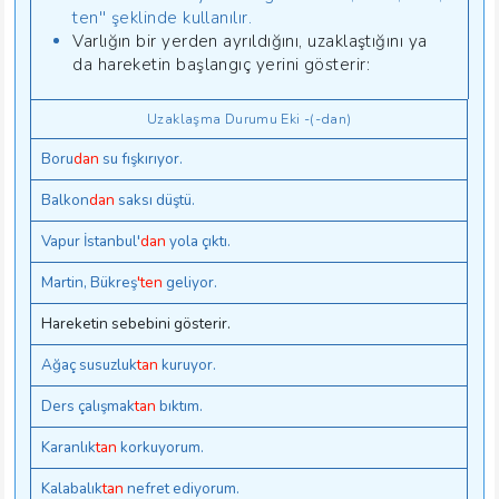
ten'' şeklinde kullanılır.
Varlığın bir yerden ayrıldığını, uzaklaştığını ya
da hareketin başlangıç yerini gösterir:
Uzaklaşma Durumu Eki -(-dan)
Boru
dan
su fışkırıyor.
Balkon
dan
saksı düştü.
Vapur İstanbul'
dan
yola çıktı.
Martin, Bükreş
'ten
geliyor.
Hareketin sebebini gösterir.
Ağaç susuzluk
tan
kuruyor.
Ders çalışmak
tan
bıktım.
Karanlık
tan
korkuyorum.
Kalabalık
tan
nefret ediyorum.