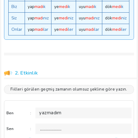
Biz
yap
madı
k
ye
medi
k
uyu
madı
k
dök
medi
k
Siz
yap
mad
ınız
ye
medi
niz
uyu
madı
nız
dök
medi
niz
Onlar
yap
madı
lar
ye
medi
ler
uyu
madı
lar
dök
medi
ler
2. Etkinlik
Fiilleri görülen geçmiş zamanın olumsuz şekline göre yazın.
yazmadım
Ben
:
Sen
: