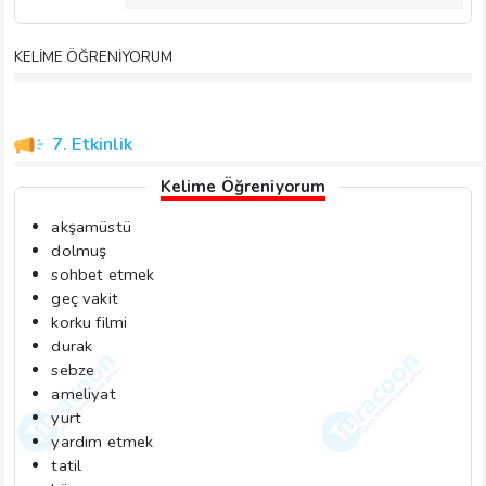
KELİME ÖĞRENİYORUM
7. Etkinlik
Kelime Öğreniyorum
akşamüstü
dolmuş
sohbet etmek
geç vakit
korku filmi
durak
sebze
ameliyat
yurt
yardım etmek
tatil