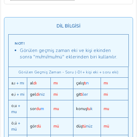
DİL BİLGİSİ
NOT!
Görülen geçmiş zaman eki ve kişi ekinden
sonra ''mı/mi/mu/mü'' eklerinden biri kullanılır.
Görülen Geçmiş Zaman - Soru (-DI + kişi eki + soru eki)
a,ı
+ mı
al
dı
mı
çalış
tı
n
mı
e,i
+ mi
gel
di
niz
mi
git
ti
ler
mi
o,u
+
sor
du
m
mu
konuş
tu
k
mu
mu
ö,ü
+
gör
dü
mü
düş
tü
nüz
mü
mü