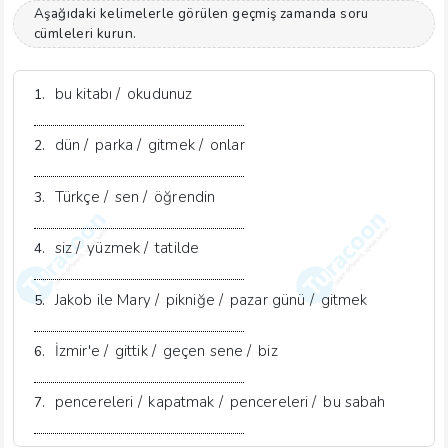
Aşağıdaki kelimelerle görülen geçmiş zamanda soru
cümleleri kurun.
bu kitabı /
okudunuz
1.
dün /
parka /
gitmek /
onlar
2.
Türkçe /
sen /
öğrendin
3.
siz /
yüzmek /
tatilde
4.
Jakob ile Mary /
pikniğe /
pazar günü /
gitmek
5.
İzmir'e /
gittik /
geçen sene /
biz
6.
pencereleri /
kapatmak /
pencereleri /
bu sabah
7.