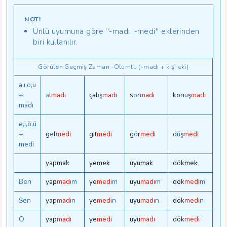
NOT!
Ünlü uyumuna göre ''-madı, -medi'' eklerinden
biri kullanılır.
Görülen Geçmiş Zaman -Olumlu (-madı + kişi eki)
a,ı,o,u
+
a
l
madı
çal
ı
ş
madı
s
o
r
madı
kon
u
ş
madı
madı
e,i,ö,ü
+
g
e
l
medi
g
i
t
medi
g
ö
r
medi
d
ü
ş
medi
medi
yap
mak
ye
mek
uyu
mak
dök
mek
Ben
yap
madı
m
ye
medi
m
uyu
madı
m
dök
medi
m
Sen
yap
madı
n
ye
medi
n
uyu
madı
n
dök
medi
n
O
yap
madı
ye
medi
uyu
madı
dök
medi