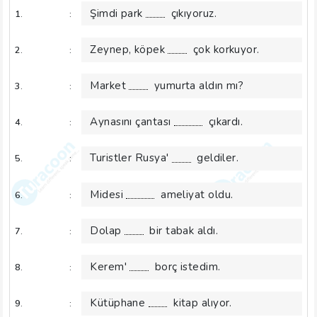
Şimdi park
çıkıyoruz.
1.
:
Zeynep, köpek
çok korkuyor.
2.
:
Market
yumurta aldın mı?
3.
:
Aynasını çantası
çıkardı.
4.
:
Turistler Rusya'
geldiler.
5.
:
Midesi
ameliyat oldu.
6.
:
Dolap
bir tabak aldı.
7.
:
Kerem'
borç istedim.
8.
:
Kütüphane
kitap alıyor.
9.
: