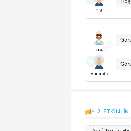
Hoşç
Elif
Gör
Eric
Gör
Amanda
2. ETKİNLİK
Aşağıdaki ifadeler