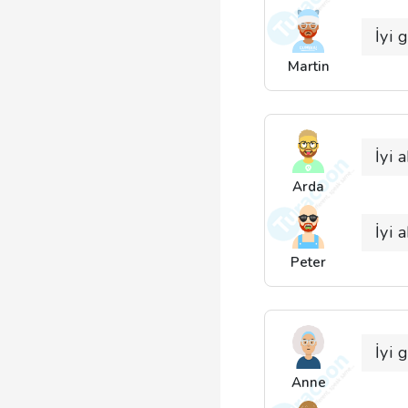
İyi 
Martin
İyi 
Arda
İyi 
Peter
İyi 
Anne