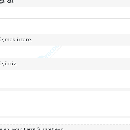
a kal.
üşmek üzere.
üşürüz.
e en uygun karşılığı işaretleyin.