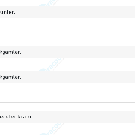
günler.
akşamlar.
akşamlar.
geceler kızım.