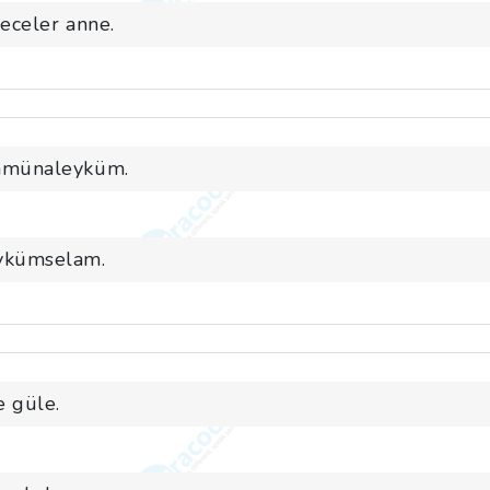
geceler anne.
amünaleyküm.
ykümselam.
e güle.