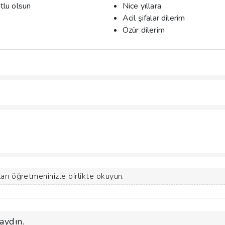
lu olsun
Nice yıllara
Acil şifalar dilerim
Özür dilerim
arı öğretmeninizle birlikte okuyun.
aydın.