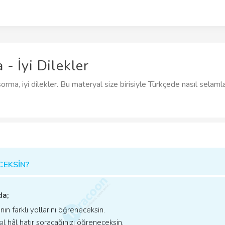
- İyi Dilekler
orma, iyi dilekler. Bu materyal size birisiyle Türkçede nasıl selaml
CEKSİN?
da;
n farklı yollarını öğreneceksin.
ıl hâl hatır soracağınızı öğreneceksin.