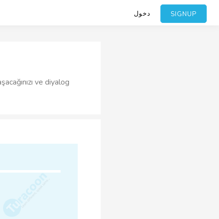
دخول
SIGNUP
aşacağınızı ve diyalog