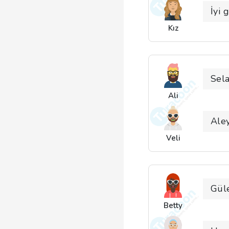
İyi 
Kız
Sel
Ali
Ale
Veli
Gül
Betty