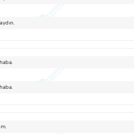
aydın.
haba.
haba.
am.