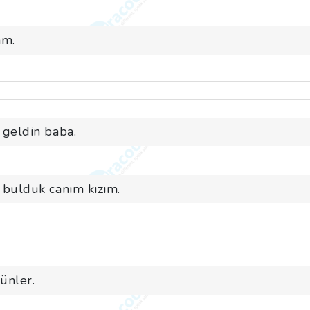
am.
 geldin baba.
 bulduk canım kızım.
günler.