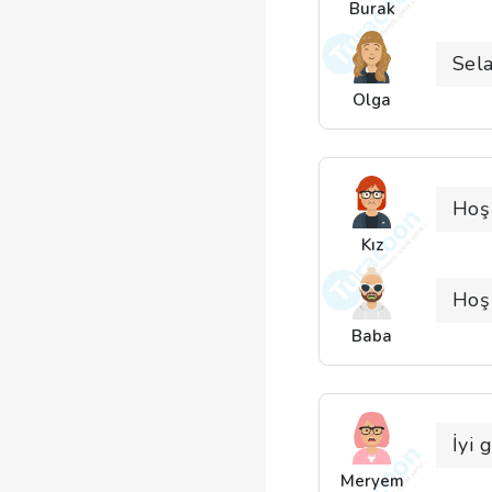
Burak
Sel
Olga
Hoş
Kız
Hoş
Baba
İyi 
Meryem