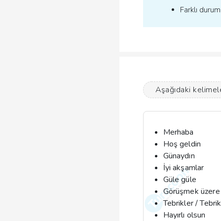
Farklı duruml
Aşağıdaki kelimele
Merhaba
Hoş geldin
Günaydın
İyi akşamlar
Güle güle
Görüşmek üzere
Tebrikler / Tebri
Hayırlı olsun