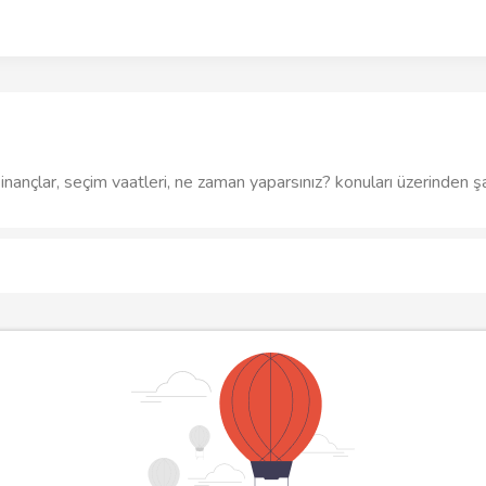
 inançlar, seçim vaatleri, ne zaman yaparsınız? konuları üzerinden ş