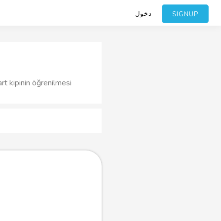
دخول
SIGNUP
art kipinin öğrenilmesi