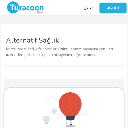
دخول
SIGNUP
Alternatif Sağlık
Kristal tedavileri, şifalı bitkiler, üzüntülerimiz, hastayım konuları
üzerinden gereklilik kipinin hikayesinin öğrenilmesi